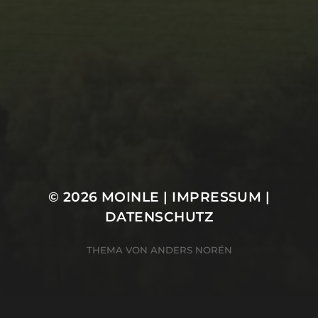
Architektur
Landschaft
Makro
Natur
Street/Stadt
Tiere
© 2026
MOINLE
|
IMPRESSUM
|
DATENSCHUTZ
THEMA VON
ANDERS NORÉN